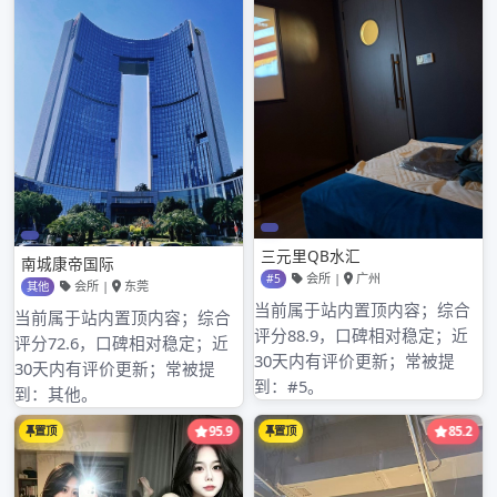
Tags :
Categories:
广州
招聘外围纯出一单一结
广州品茶工作室资源